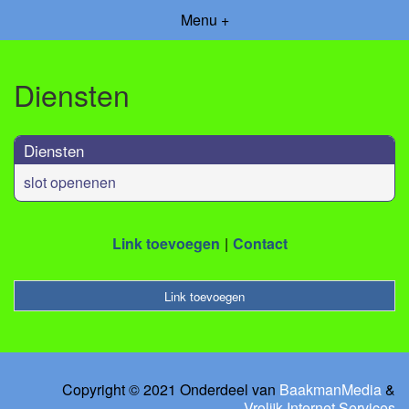
Menu +
Diensten
Diensten
slot openenen
Link toevoegen
Contact
Link toevoegen
Copyright © 2021 Onderdeel van
BaakmanMedia
&
Vrolijk Internet Services