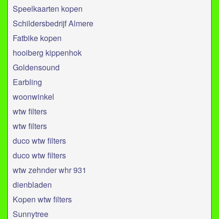
Speelkaarten kopen
Schildersbedrijf Almere
Fatbike kopen
hooiberg kippenhok
Goldensound
Earbling
woonwinkel
wtw filters
wtw filters
duco wtw filters
duco wtw filters
wtw zehnder whr 931
dienbladen
Kopen wtw filters
Sunnytree