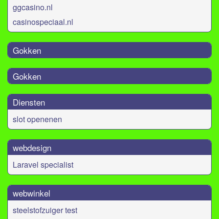
ggcasino.nl
casinospeciaal.nl
Gokken
Gokken
Diensten
slot openenen
webdesign
Laravel specialist
webwinkel
steelstofzuiger test