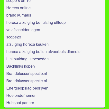
scope 8 en 10
Horeca online
brand kurhaus
horeca afzuiging behuizing uitloop
vetafscheider legen
scope23
afzuiging horeca keuken
horeca afzuiging buiten afvoerbuis diameter
Linkbuilding uitbesteden
Backlinks kopen
Brandblusserispectie.nl
Brandblusserispectie.nl
Energieopslag bedrijven
Hoe ondernemen
Hubspot partner