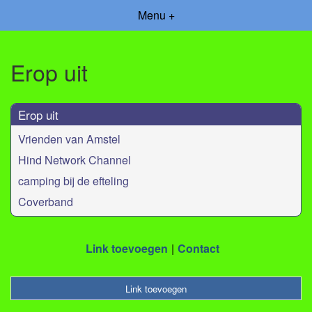
Menu +
Erop uit
Erop uit
Vrienden van Amstel
Hind Network Channel
camping bij de efteling
Coverband
Link toevoegen
Contact
Link toevoegen