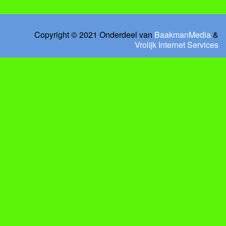
Copyright © 2021 Onderdeel van
BaakmanMedia
&
Vrolijk Internet Services