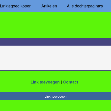
Linktegoed kopen
Artikelen
Alle dochterpagina's
Link toevoegen
Contact
Link toevoegen