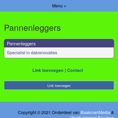
Menu +
Pannenleggers
Pannenleggers
Specialist in dakrenovaties
Link toevoegen
Contact
Link toevoegen
Copyright © 2021 Onderdeel van
BaakmanMedia
&
Vrolijk Internet Services