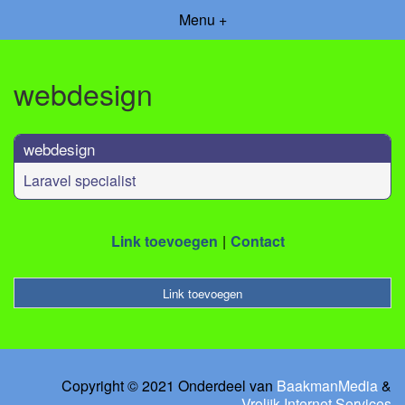
Menu +
webdesign
webdesign
Laravel specialist
Link toevoegen
Contact
Link toevoegen
Copyright © 2021 Onderdeel van
BaakmanMedia
&
Vrolijk Internet Services